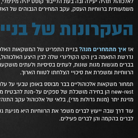
לאלכוהול תהיה יעילה ובה בעת הלייבור קוסט יהיה מינימלי
משמעותית ברווחיות העסק, עקב המחירים הגבוהים של האלכו
העקרונות של בניי
איך מתמחרים מנה?
אז
בניית התפריט של המשקאות האלכו
נדרשת התאמה בין הקו הקולינרי שלה לבין היצע האלכוהול, 
בברים מוגשות מנות שונות, לעתים בסיסיות ולעתים מושקעו
הרווחיות ומשפרת את סיכויי הצלחתו לטווח הארוך.
תמחור משקאות אלכוהוליים בבר מבוסס באופן טבעי על עלות
new-rest הן בחירה מושכלת של ספקים על-מנת להבטיח
מזיגת יתר (מנות גדולות מדי), בלאי של אלכוהול עקב התנהל
עוד דרך שבה ייעוץ לברים משפר את הרווחיות היא מניעת ג
לברים בהקמה והן לברים פעילים.