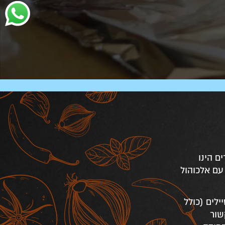
ם הינו
עם אלכוהול
ילים (כולל
שור