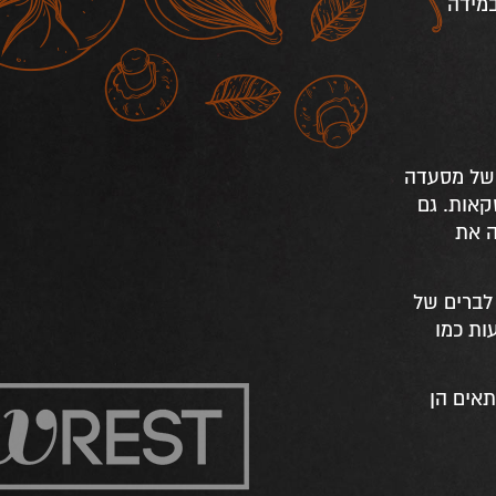
במידה
 של מסעדה
קאות. גם
ה את
לברים של
עות כמו
תאים הן