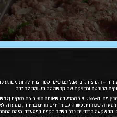
דה – והם צודקים, אבל עם שינוי קטן: צריך להיות משוגע כד
עסקית מפורטת ומדויקת שהוקדשה לה תשומת לב רבה.
תוכנית עסקית נכונה היא כמו מפת אוצר: היא עוזרת ליזם להבין מהו ה-DNA של המסעדה שאותה הוא רוצ
מסעדה לאי
מסעדה שכונתית כשרה עם מחירים נוחים במיוחד,
 מהי ההשקעה הנדרשת כבר בשלב הקמת המסעדה, מיהם המתח