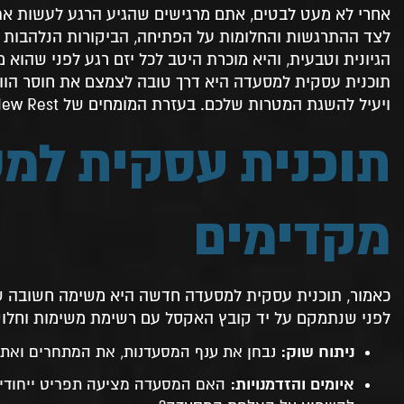
חלק מהצלחת המסעדה
אחרי לא מעט לבטים, אתם מרגישים שהגיע הרגע לעשות א
39. תוכנית עסקית למסעדה להגדלת סיכויי הצלחת
לצד ההתרגשות והחלומות על הפתיחה, הביקורות הנלהבות ו
העסק
הגיונית וטבעית, והיא מוכרת היטב לכל יזם רגע לפני שהוא
40. תוכנית עסקית למסעדה– השאלות שתוכנית
תוכנית עסקית למסעדה היא דרך טובה לצמצם את חוסר הוודא
עסקית נכונה צריכה לתת מענה בעבורם
ויעיל להשגת המטרות שלכם. בעזרת המומחים של New Rest תוכלו לבנות את התוכנית העסקית שלכם בצורה הטובה ביותר.
41. עוד בנושא
42. מדיניות הפרטיות
תוכנית עסקית למ
43. השארו את הפרטים ונחזור אליכם בהקדם
44. לומדים לשחק את המשחק
45. פתיחת מסעדה חדשה – שמים דגש על כל הפרטים
מקדימים
46. פנו אלינו
47. מחפשים חברת ייעוץ קולינרי ועסקי?
48. פנו אל חברת ייעוץ קולינרי ועסקי
49. פנו אל חברת ייעוץ קולינרי ועסקי
כאמור, תוכנית עסקית למסעדה חדשה היא משימה חשובה שעוז
50. בניה נכונה תשמור על יציבות
לפני שנתמקם על יד קובץ האקסל עם רשימת משימות וחלוק
51. חברה מקצועית ואיכותית עבור ייעוץ להקמת
מסעדות
ניתוח שוק:
נבחן את ענף המסעדנות, את המתחרים ואת פ
52. פנו אלינו
איומים והזדמנויות:
האם המסעדה מציעה תפריט ייחודי 
53. בניית תוכנית עסקית למסעדה יחד עם מקצוענים