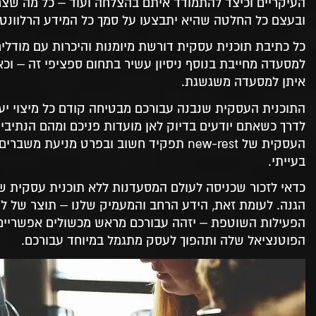
העיקריים וכיצד להתמודד איתם בהצלחה ועוד – כל מה שצריך
14. ייעוץ להקמת מסעדה – שפע של חלופות
ובעצם כל החלטה שהיא יתבצעו על סמך כל המידע הרלוונטי
15. ייעוץ להקמת מסעדה – בוחרים בהצלחה
16. הקמת מסעדה – מחובב בישול למסעדן
כל כתיבת תוכנית עסקית דורשת מיומנות והיכרות עם מודלי
17. הקמת מסעדה – אל תיקחו סיכון
18. הקמת מסעדה – בניה נכונה תשמור על יציבות
איתן למסעדה משגשגת.
19. ייעוץ להקמת מסעדה – דבר הכרחי ליזמים
התוכנית העסקית שנבנה עבורכם מבטיחה קודם כל מיצוי י
20. במדינה בה שפים מובילים נאלצים לסגור מסעדות-
לדרך כשאתם יודעים בדיוק לאן מועדות פניכם ומהם הנתיבי
ייעוץ להקמת מסעדה הינו הכרחי
21. חברה מקצועית ואיכותית עבור ייעוץ להקמת
העסקית של new-rest תפקיד חשוב ובפרט מנ
מסעדות
בעייתי.
22. תוכנית עסקית למסעדה – לעבוד עם מודל עסקי
כדאי לזכור שכניסה לעולם המסעדנות ללא תוכנית עסקית 
נכון
הגנה. לעומת זאת, הידע הרחב והמעמיק שלנו – תוצר של ל
23. תוכנית עסקית למסעדה- השאלות שתוכנית עסקית
הפעילות השוטפת – יזהה עבורכם מראש מכשולים אפשריים 
נכונה צריכה לתת מענה בעבורם
הפוטנציאל שלה ותהפוך לעסק מתגמל במיוחד עבורכם.
24. בניית תוכנית עסקית למסעדה יחד עם מקצוענים
ומומחים בתחום
25. תכנון מסעדה – אווירה מתאימה לחווית לקוח
מרשימה
26. תכנון מסעדה- עיצוב המסעדה ותכנון האווירה הוא