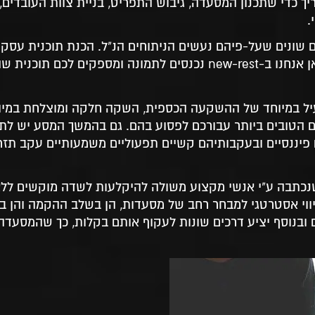
 כדי שתכנון המסעדה, גיבוש התפריט, בניית צוות העובדים, 
.
ם שונים שעל-פיהם נעשים הניתוחים הנ"ל. הכנת תוכנית עסקי
למסעדה מחייבת בנוסף ניסיון עשיר בתחום ספציפי זה – וכאן אנחנו ב-new-rest נכנסים לתמונה ומספקים
עיל במיוחד של ההשקעה הכספית, השקה חלקה ומוצלחת במיוח
ם הטובים ביותר עבורכם לפסוע בהם. גם בהמשך המסע יש לתו
יעת משברים פיננסיים ובעקבותיהם קשיים תפעוליים משמעותיים עקב תז
שנכתבה ע"י אנשי מקצוע משולה להיקלעות לשדה מוקשים ללא
יווי אסטרטגי למבחר רחב של מסעדות, הן בשלב ההקמה והן ב
ובנוסף יציע דרכים שונות לעקוף אותם בקלות, כך שהמסעד