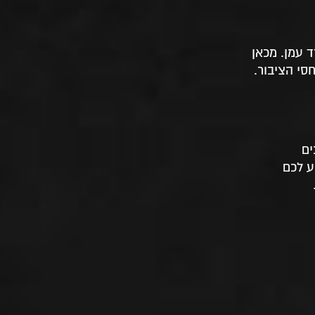
 עמן. מכאן
סי הציבור.
ים
ים אל המגרש. בתהליך ליווי מקצועי ויסודי מאוד, צוות New Rest יסייע לכם