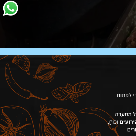
י לפתוח
ה להקים (למשל מסעדה
רועים
וכו'),
רים