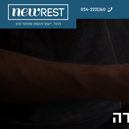
054-2221360
ה