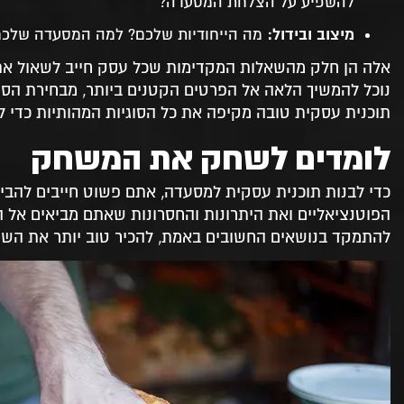
להשפיע על הצלחת המסעדה?
ומומחים בתחום
54. ליצירת קשר
מיצוב ובידול:
מה הייחודיות שלכם? למה המסעדה שלכם 
55. השארו את הפרטים ונחזור אליכם בהקדם
אלה הן חלק מהשאלות המקדימות שכל עסק חייב לשאול את 
נוכל להמשיך הלאה אל הפרטים הקטנים ביותר, מבחירת הספק
תוכנית עסקית טובה מקיפה את כל הסוגיות המהותיות כדי לה
לומדים לשחק את המשחק
כדי לבנות תוכנית עסקית למסעדה, אתם פשוט חייבים להבי
להתמקד בנושאים החשובים באמת, להכיר טוב יותר את השטח